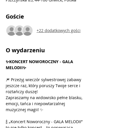
Goście
+22 dodatkowych gości
O wydarzeniu
✨KONCERT NOWOROCZNY - GALA 
MELODII✨
🎆 Przeżyj wieczór sylwestrowej zabawy 
jeszcze raz, który poruszy Twoje serce i 
roztańczy duszę! 
Zapraszamy na widowisko pełne blasku, 
emocji, tańca i niepowtarzalnej 
muzycznej magii! ✨
🍾 „Koncert Noworoczny - GALA MELODII” 
to nie tylko koncert – to porywająca 