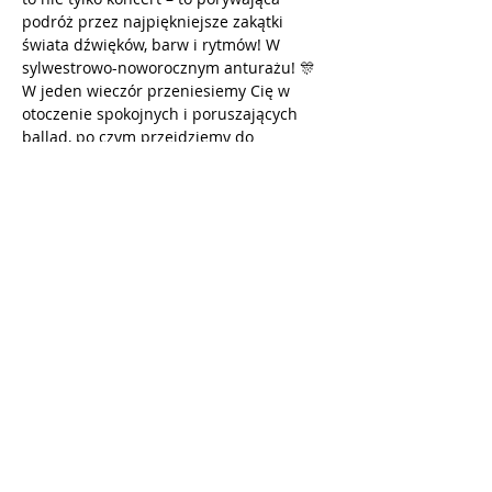
podróż przez najpiękniejsze zakątki 
świata dźwięków, barw i rytmów! W 
sylwestrowo-noworocznym anturażu! 🎊 
W jeden wieczór przeniesiemy Cię w 
otoczenie spokojnych i poruszających 
ballad, po czym przejdziemy do 
porywających rytmem, tańcem melodie 
sylwestrowe. To wszystko co się marzy w 
sylwestrową noc i jeszcze więcej!
💎 Na scenie niesamowity duet: 
🎤Monika Biederman-Pers oraz Piotr 
Karzełek 
Pokaż więcej
Udostępnij to wydarzenie