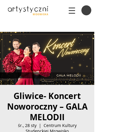
Gliwice- Koncert
Noworoczny – GALA
MELODII
śr., 28 sty
  |  
Centrum Kultury
Studenckiej Mrowisko