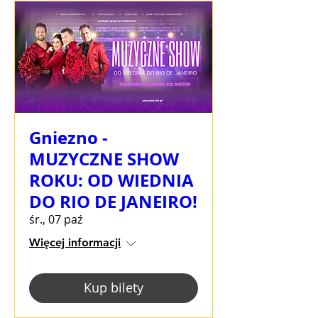
Gniezno -
MUZYCZNE SHOW
ROKU: OD WIEDNIA
DO RIO DE JANEIRO!
śr., 07 paź
Więcej informacji
Kup bilety