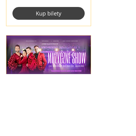
Kup bilety
Wągrowiec -
MUZYCZNE SHOW
ROKU: OD WIEDNIA
DO RIO DE JANEIRO!
wt., 24 lis