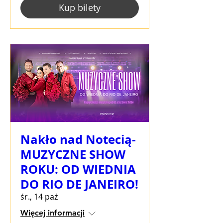
Kup bilety
Nakło nad Notecią-
MUZYCZNE SHOW
ROKU: OD WIEDNIA
DO RIO DE JANEIRO!
śr., 14 paź
Więcej informacji