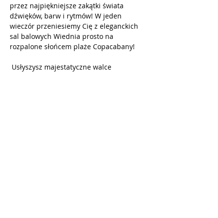
przez najpiękniejsze zakątki świata 
dźwięków, barw i rytmów! W jeden 
wieczór przeniesiemy Cię z eleganckich 
sal balowych Wiednia prosto na 
rozpalone słońcem plaże Copacabany!
 Usłyszysz majestatyczne walce 
wiedeńskie, ogniste tanga argentyńskie, 
najpiękniejsze przeboje operetkowe, 
romantyczne melodie 
śródziemnomorskie, a także gorące 
rytmy brazylijskie, hiszpańskie i 
latynoamerykańskie!
W programie 
m.in
.:
Pokaż więcej