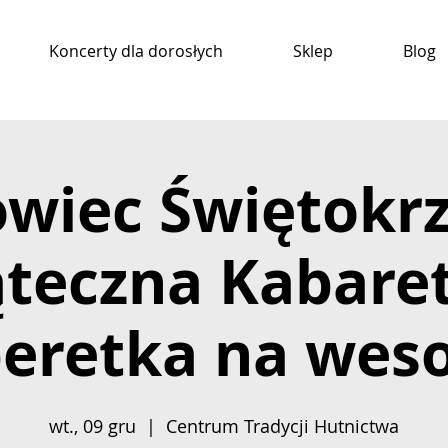
Koncerty dla dorosłych
Sklep
Blog
wiec Świętokrz
ąteczna Kabare
eretka na weso
wt., 09 gru
  |  
Centrum Tradycji Hutnictwa