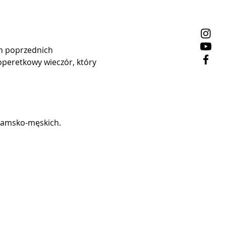
h poprzednich 
peretkowy wieczór, który 
h damsko-męskich.