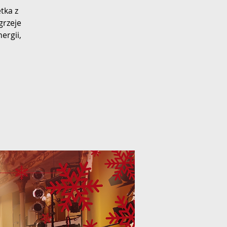
tka z
grzeje
ergii,