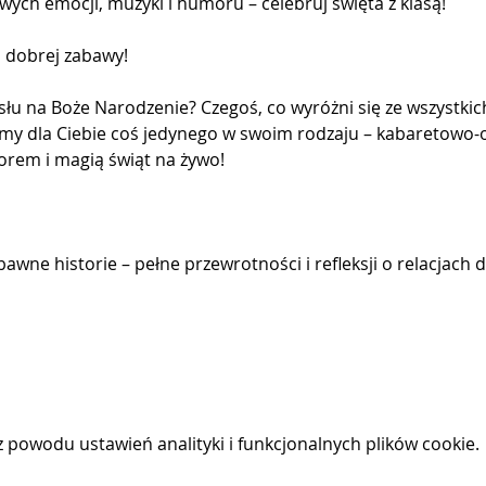
ych emocji, muzyki i humoru – celebruj święta z klasą! 
 i dobrej zabawy!
u na Boże Narodzenie? Czegoś, co wyróżni się ze wszystkic
my dla Ciebie coś jedynego w swoim rodzaju – kabaretowo-o
orem i magią świąt na żywo!
bawne historie – pełne przewrotności i refleksji o relacjac
powodu ustawień analityki i funkcjonalnych plików cookie.