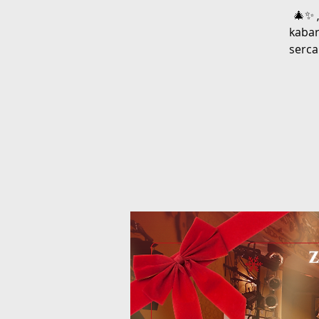
🎄✨ 
kabar
serca