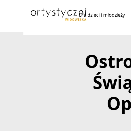
Dla dzieci i młodzieży
Ostro
Świ
Op