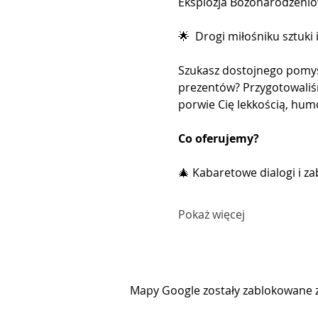
Eksplozja Bożonarodzeniow
🌟  Drogi miłośniku sztuki
Szukasz dostojnego pomysł
prezentów? Przygotowaliś
porwie Cię lekkością, hum
Co oferujemy?
🎄 Kabaretowe dialogi i za
Pokaż więcej
Mapy Google zostały zablokowane z 