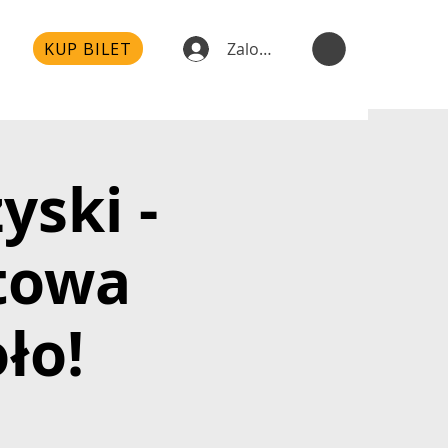
KUP BILET
Zaloguj się
yski -
towa
ło!