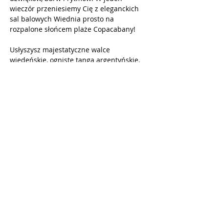
wieczór przeniesiemy Cię z eleganckich 
sal balowych Wiednia prosto na 
rozpalone słońcem plaże Copacabany!
Usłyszysz majestatyczne walce 
wiedeńskie, ogniste tanga argentyńskie, 
najpiękniejsze przeboje operetkowe, 
romantyczne melodie 
śródziemnomorskie, a także gorące 
rytmy brazylijskie, hiszpańskie i 
latynoamerykańskie!
W programie 
m.in
.:
Pokaż więcej
Udostępnij to wydarzenie