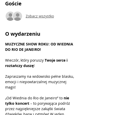
Goście
Zobacz wszystko
O wydarzeniu
MUZYCZNE SHOW ROKU: OD WIEDNIA 
DO RIO DE JANEIRO!
Wieczór, który poruszy 
Twoje serce i 
roztańczy duszę
!
Zapraszamy na widowisko pełne blasku, 
emocji i niepowtarzalnej muzycznej 
magii!
„Od Wiednia do Rio de Janeiro” to
 nie 
tylko koncert
 – to porywająca podróż 
przez najpiękniejsze zakątki świata 
dźwięków, barw i rytmów! W jeden 