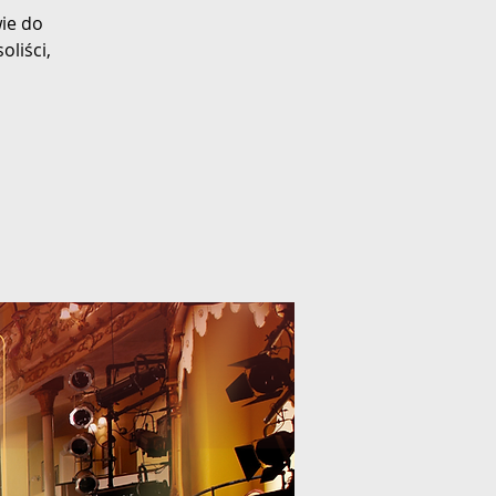
ie do
liści,