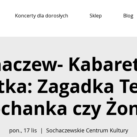
Koncerty dla dorosłych
Sklep
Blog
haczew- Kabare
ka: Zagadka Te
chanka czy Żo
pon., 17 lis
  |  
Sochaczewskie Centrum Kultury