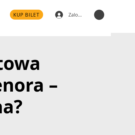
KUP BILET
Zaloguj się
towa
nora –
na?