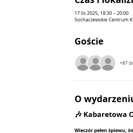
17 lis 2025, 18:30 – 20:00
Sochaczewskie Centrum Ku
Goście
+87 d
O wydarzeni
🎶 Kabaretowa O
Wieczór pełen śpiewu, ś