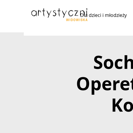
Dla dzieci i młodzieży
Soc
Operet
Ko