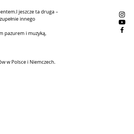
tem.I jeszcze ta druga – 
zupełnie innego 
ym pazurem i muzyką, 
trów w Polsce i Niemczech.