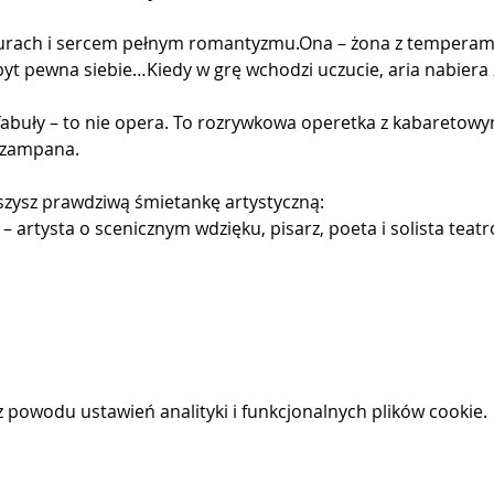
urach i sercem pełnym romantyzmu.Ona – żona z temperamen
byt pewna siebie…Kiedy w grę wchodzi uczucie, aria nabiera 
 fabuły – to nie opera. To rozrywkowa operetka z kabaretow
 szampana.
yszysz prawdziwą śmietankę artystyczną:
) – artysta o scenicznym wdzięku, pisarz, poeta i solista tea
powodu ustawień analityki i funkcjonalnych plików cookie.