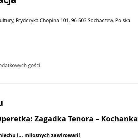
ltury, Fryderyka Chopina 101, 96-503 Sochaczew, Polska
odatkowych gości
u
peretka: Zagadka Tenora – Kochanka
miechu i... miłosnych zawirowań!